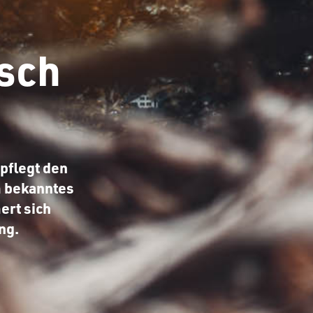
sch
pflegt den
m bekanntes
rt sich
ng.